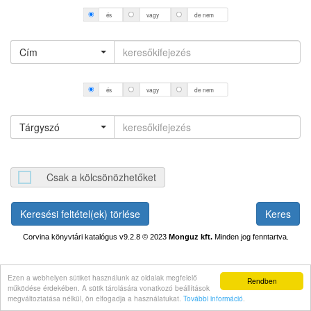
és
vagy
de nem
Cím
és
vagy
de nem
Tárgyszó
Csak a kölcsönözhetőket
Keresési feltétel(ek) törlése
Corvina könyvtári katalógus v9.2.8
© 2023
Monguz kft.
Minden jog fenntartva.
Ezen a webhelyen sütiket használunk az oldalak megfelelő
Rendben
működése érdekében. A sütik tárolására vonatkozó beállítások
megváltoztatása nélkül, ön elfogadja a használatukat.
További információ
.