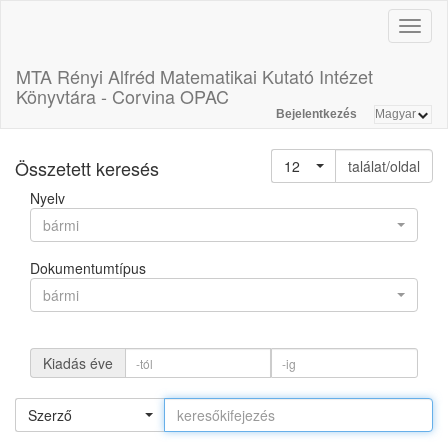
Toggl
naviga
MTA Rényi Alfréd Matematikai Kutató Intézet
Könyvtára - Corvina OPAC
Bejelentkezés
Összetett keresés
12
találat/oldal
Nyelv
bármi
Dokumentumtípus
bármi
Kiadás éve
Szerző